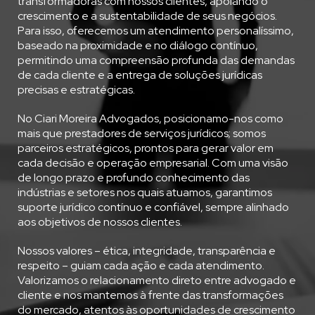
transformadoras com nossos clientes, apoiando o
crescimento e a sustentabilidade de seus negócios.
Para isso, oferecemos um atendimento personalíssimo,
baseado na proximidade e no diálogo contínuo,
permitindo uma compreensão profunda das demandas
de cada cliente e a entrega de soluções jurídicas
precisas e estratégicas.
No Ciari Moreira Advogados, posicionamo-nos como
mais que prestadores de serviços jurídicos; somos
parceiros estratégicos, prontos para gerar valor em
cada decisão e operação empresarial. Com uma visão
de longo prazo e profundo conhecimento das
indústrias e setores nos quais atuamos, garantimos
suporte jurídico contínuo e confiável, sempre alinhado
aos objetivos de nossos clientes.
Nossos valores – ética, integridade, transparência e
respeito – guiam cada ação e cada atendimento.
Valorizamos o relacionamento direto entre advogado e
cliente e nos mantemos à frente das transformações
do mercado, atentos às oportunidades de crescimento