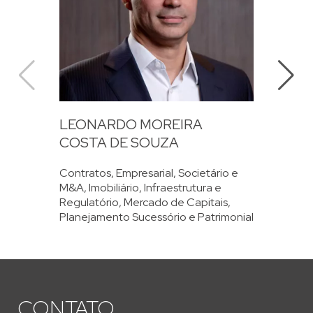
LEONARDO MOREIRA
PA
COSTA DE SOUZA
CI
Contratos,
Empresarial, Societário e
Con
M&A,
Imobiliário,
Infraestrutura e
Lux
Regulatório,
Mercado de Capitais,
Int
Planejamento Sucessório e Patrimonial
CONTATO