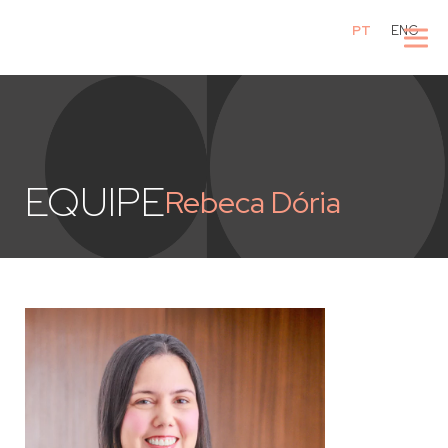
PT
ENG
EQUIPE
Rebeca Dória